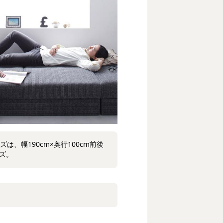
、幅190cm×奥行100cm前後
イズ。